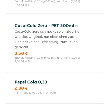
Enthält Koffein (10,0 mg/100 ml), inkl. Pfand (0,00 €),
8,48 €/l, 0,33l
Coca-Cola Zero - PET 500ml
Coca-Cola zero schmeckt so einzigartig
wie das Original, nur eben ohne Zucker.
Eine prickelnde Erfrischung, zum Teilen
gedacht.
3,50 €
Enthält Koffein (10,0 mg/100 ml), inkl. Pfand (0,00 €),
7,00 €/l, 0,5l
Pepsi Cola 0,33l
2,80 €
inkl. Pfand (0,00 €), 8,48 €/l, 0,33l