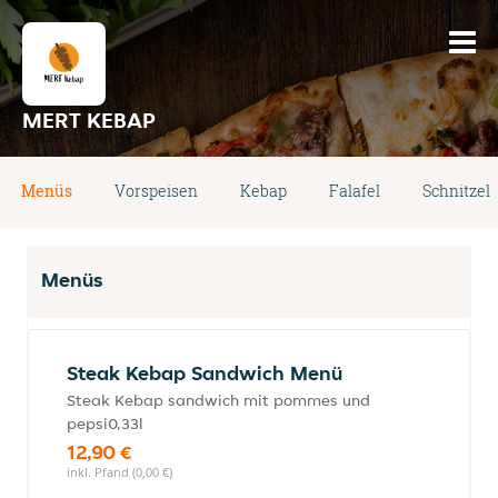
MERT KEBAP
Menüs
Vorspeisen
Kebap
Falafel
Schnitzel
Menüs
Steak Kebap Sandwich Menü
Steak Kebap sandwich mit pommes und
pepsi0,33l
12,90 €
inkl. Pfand (0,00 €)